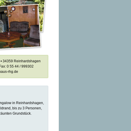
 7 • 34359 Reinhardshagen
 Fax: 0 55 44 / 999302
haus-rhg.de
ngalow in Reinhardshagen,
drand, bis zu 3 Personen,
zäunten Grundstück.