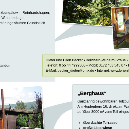
lzbungalow in Reinhardshagen,
e Waldrandlage,
 m² eingezäunten Grundstück.
Dieter und Ellen Becker • Bernhard-Wilhelm-Straße
Telefon: 0 55 44 / 999300 • Mobil: 0172 / 53 545 67 •
andern.
E-Mail: becker_dieter@gmx.de • Internet: www.ferien
„Berghaus“
Ganzjährig bewohnbarer Holzbu
Am Hopfenberg 16, direkt am Wal
auf über 3000 m² zum Teil einge
überdachte Terrasse
große Liegewiese