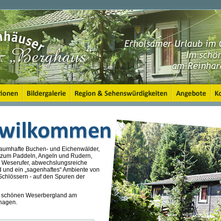
aumhafte Buchen- und Eichenwälder,
er zum Paddeln, Angeln und Rudern,
 Weserufer, abwechslungsreiche
 und ein „sagenhaftes“ Ambiente von
chlössern - auf den Spuren der
 im schönen Weserbergland am
hagen.